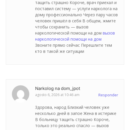
тащить страшно Короче, врач приехал и
поставил систему — услуги нарколога на
дому профессионально Через пару часов
человек пришёл в себя В общем, жмите
чтобы сохранить — вызов
наркологической помощи на дом
вызов
наркологической помощи на дом
Звоните прямо сейчас Перешлите тем
кто в такой же ситуации
Narkolog na dom_jpot
agosto 6, 2026 at 10:46 am
Responder
Здорова, народ Близкий человек уже
несколько дней в запое Жена в истерике
В больницу тащить страшно Короче,
только это реально спасло — вызов