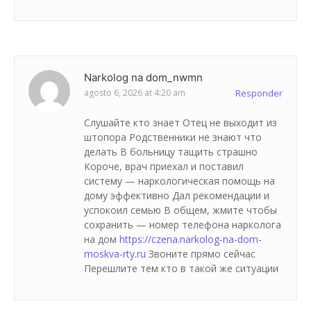
Narkolog na dom_nwmn
agosto 6, 2026 at 4:20 am
Responder
Слушайте кто знает Отец не выходит из
штопора Родственники не знают что
делать В больницу тащить страшно
Короче, врач приехал и поставил
систему — наркологическая помощь на
дому эффективно Дал рекомендации и
успокоил семью В общем, жмите чтобы
сохранить — номер телефона нарколога
на дом
https://czena.narkolog-na-dom-
moskva-rty.ru
Звоните прямо сейчас
Перешлите тем кто в такой же ситуации