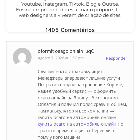
Youtube, Instagram, Tiktok, Blog e Outros.
Ensina empreendedores a criar o próprio site e
web designers a viverem de criação de sites.
1405 Comentários
oformit osago onlain_uqOi
agosto 7, 2026 at 3:57 pm
Responder
Слушайте кто страховку ищет
Менеджеры впаривают лишние услуги
Потратил полдня на сравнение Короче,
нашел удобный сервис — оформить
осаго онлайн за 5 минут без звонков
Оплатил и получил полис сразу В общем,
там калькулятор и все компании —
купить осаго на автомобиль онлайн
купить осаго на автомобиль онлайн
Не
тратьте время в офисах Перешлите
тому у кого машина