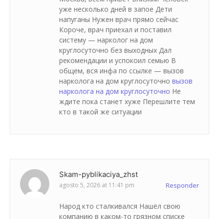
уже несколько дней в запое Дети
напуганы Нужен врач прямо сейчас
Короче, врач приехал и поставил
систему — нарколог на дом
круглосуточно без выходных Дал
рекомендации и успокоил семью В
общем, вся инфа по ссылке — вызов
нарколога на дом круглосуточно
вызов
нарколога на дом круглосуточно
Не
ждите пока станет хуже Перешлите тем
кто в такой же ситуации
Skam-pyblikaciya_zhst
agosto 5, 2026 at 11:41 pm
Responder
Народ кто сталкивался Нашёл свою
компанию в каком-то грязном списке