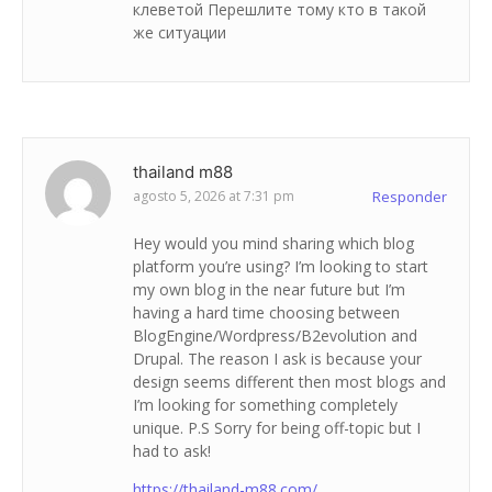
клеветой Перешлите тому кто в такой
же ситуации
thailand m88
agosto 5, 2026 at 7:31 pm
Responder
Hey would you mind sharing which blog
platform you’re using? I’m looking to start
my own blog in the near future but I’m
having a hard time choosing between
BlogEngine/Wordpress/B2evolution and
Drupal. The reason I ask is because your
design seems different then most blogs and
I’m looking for something completely
unique. P.S Sorry for being off-topic but I
had to ask!
https://thailand-m88.com/