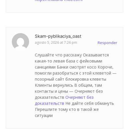
Skam-pyblikaciya_oast
agosto 5, 2026 at 7:26 pm
Responder
Слушайте что расскажу Оказывается
какая-то левая база с фейковыми
санкциями Банки смотрят косо Короче,
помогли разобраться с этой клеветой —
позорный сайт блокировка клеветы
Клиенты вернулись В общем, там
контакты и цены — Очерняют без
доказательств
Очерняют без
доказательств
Не дайте себя обмануть
Перешлите тому кто в такой же
ситуации