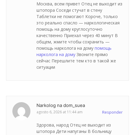
Москва, всем привет Отец не выходит из
штопора Соседи стучат в стену
Таблетки не помогают Короче, только
это реально спасло — наркологическая
помощь на дому круглосуточно
качественно Приехал через 40 минут В
общем, жмите чтобы сохранить —
помощь нарколога на дому
помощь
нарколога на дому
Звоните прямо
сейчас Перешлите тем кто в такой же
ситуации
Narkolog na dom_suea
agosto 6, 2026 at 11:44 am
Responder
Здорова, народ Отец не выходит из
штопора Дети напуганы В больницу