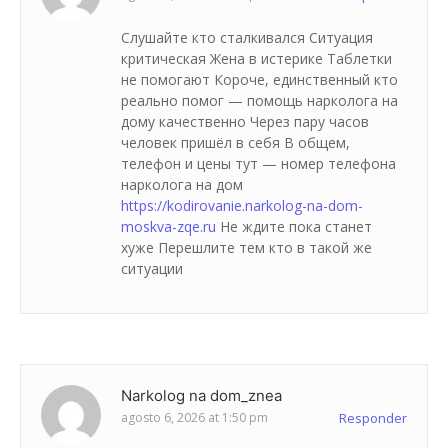
Слушайте кто сталкивался Ситуация
критическая Жена в истерике Таблетки
не помогают Короче, единственный кто
реально помог — помощь нарколога на
дому качественно Через пару часов
человек пришёл в себя В общем,
телефон и цены тут — номер телефона
нарколога на дом
https://kodirovanie.narkolog-na-dom-
moskva-zqe.ru
Не ждите пока станет
хуже Перешлите тем кто в такой же
ситуации
Narkolog na dom_znea
agosto 6, 2026 at 1:50 pm
Responder