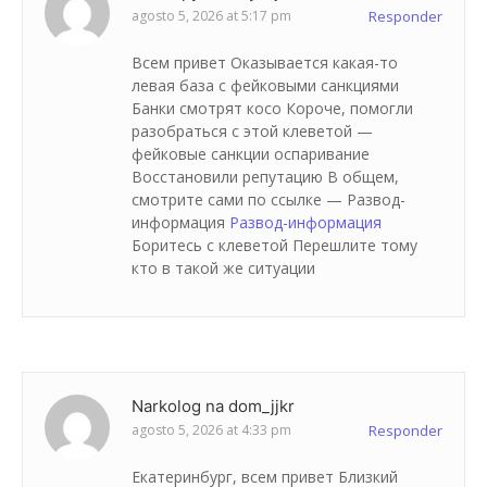
agosto 5, 2026 at 5:17 pm
Responder
Всем привет Оказывается какая-то
левая база с фейковыми санкциями
Банки смотрят косо Короче, помогли
разобраться с этой клеветой —
фейковые санкции оспаривание
Восстановили репутацию В общем,
смотрите сами по ссылке — Развод-
информация
Развод-информация
Боритесь с клеветой Перешлите тому
кто в такой же ситуации
Narkolog na dom_jjkr
agosto 5, 2026 at 4:33 pm
Responder
Екатеринбург, всем привет Близкий