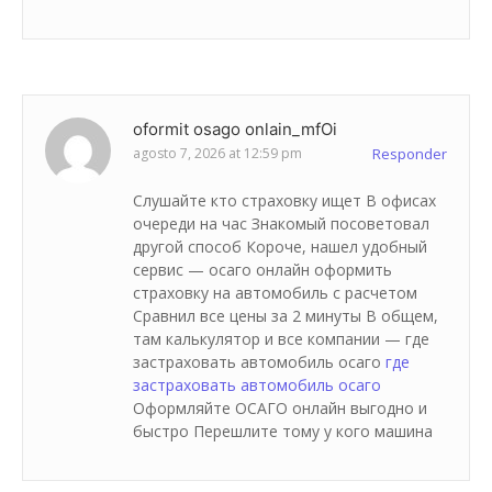
oformit osago onlain_mfOi
agosto 7, 2026 at 12:59 pm
Responder
Слушайте кто страховку ищет В офисах
очереди на час Знакомый посоветовал
другой способ Короче, нашел удобный
сервис — осаго онлайн оформить
страховку на автомобиль с расчетом
Сравнил все цены за 2 минуты В общем,
там калькулятор и все компании — где
застраховать автомобиль осаго
где
застраховать автомобиль осаго
Оформляйте ОСАГО онлайн выгодно и
быстро Перешлите тому у кого машина