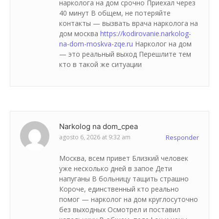
нарколога на дом срочно Приехал через
40 минут В общем, не потеряйте
контакты — вызвать врача нарколога на
дом москва
https://kodirovanie.narkolog-
na-dom-moskva-zqe.ru
Нарколог на дом
— это реальный выход Перешлите тем
кто в такой же ситуации
Narkolog na dom_cpea
agosto 6, 2026 at 9:32 am
Responder
Москва, всем привет Близкий человек
уже несколько дней в запое Дети
напуганы В больницу тащить страшно
Короче, единственный кто реально
помог — нарколог на дом круглосуточно
без выходных Осмотрел и поставил