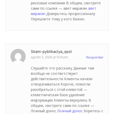
рисковые компании В общем, смотрите
сами по ссылке — авет миракян
авет
миракян
Доверьтесь профессионалу
Перешлите тому у кого бизнес
Skam-pyblikaciya_qsst
agosto 5, 2026 at 9:34 pm
Responder
Слушайте что расскажу Данные там
вообще не соответствуют
действительности Клиенты начали
отворачиваться Короче, помогли
разобраться с этой клеветой —
клеветническая база удаление
информации Клиенты вернулись В
общем, смотрите сами по ссылке —
Ложный донос
Ложный донос
Боритесь с