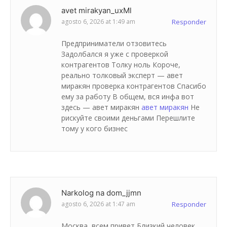
avet mirakyan_uxMl
agosto 6, 2026 at 1:49 am
Responder
Предприниматели отзовитесь
Задолбался я уже с проверкой
контрагентов Толку ноль Короче,
реально толковый эксперт — авет
миракян проверка контрагентов Спасибо
ему за работу В общем, вся инфа вот
здесь — авет миракян
авет миракян
Не
рискуйте своими деньгами Перешлите
тому у кого бизнес
Narkolog na dom_jjmn
agosto 6, 2026 at 1:47 am
Responder
Москва, всем привет Близкий человек