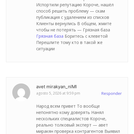
Испортили репутацию Короче, нашёл
способ решить проблему — скам
публикация с удалением из списков
Клиенты вернулись В общем, жмите
чтобы не потерять — Грязная база
Грязная база
Боритесь с клеветой
Перешлите тому кто в такой же
ситуации
avet mirakyan_nlMl
agosto 5, 2026 at 9:59 pm
Responder
Народ всем привет То вообще
непонятно кому доверять Нанял
нескольких специалистов Короче,
реально толковый эксперт — авет
миракян проверка контрагентов Выявил