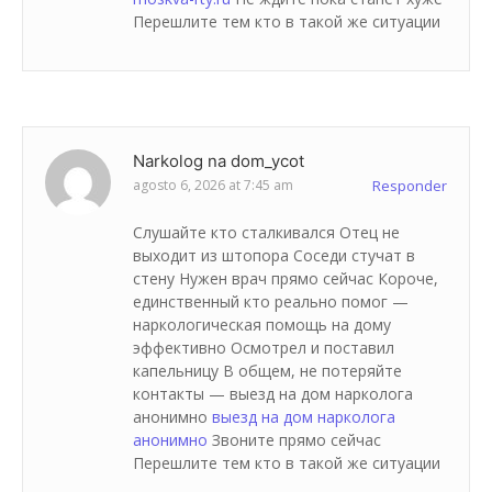
Перешлите тем кто в такой же ситуации
Narkolog na dom_ycot
agosto 6, 2026 at 7:45 am
Responder
Слушайте кто сталкивался Отец не
выходит из штопора Соседи стучат в
стену Нужен врач прямо сейчас Короче,
единственный кто реально помог —
наркологическая помощь на дому
эффективно Осмотрел и поставил
капельницу В общем, не потеряйте
контакты — выезд на дом нарколога
анонимно
выезд на дом нарколога
анонимно
Звоните прямо сейчас
Перешлите тем кто в такой же ситуации