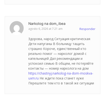
Narkolog na dom_ibea
agosto 6, 2026 at 7:21 am
Responder
Здорова, народ Ситуация критическая
Дети напуганы В больницу тащить
страшно Короче, единственный кто
реально помог — нарколог домой с
капельницей Дал рекомендации и
успокоил семью В общем, не потеряйте
контакты — номер нарколога на дом
https://chastnyj.narkolog-na-dom-moskva-
uxm.ru
Не ждите пока станет хуже
Перешлите тем кто в такой же ситуации