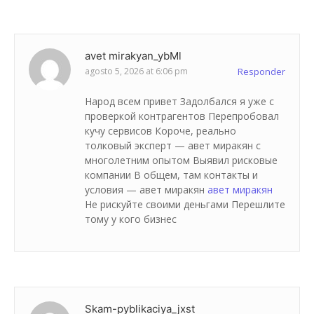
avet mirakyan_ybMl
agosto 5, 2026 at 6:06 pm
Responder
Народ всем привет Задолбался я уже с
проверкой контрагентов Перепробовал
кучу сервисов Короче, реально
толковый эксперт — авет миракян с
многолетним опытом Выявил рисковые
компании В общем, там контакты и
условия — авет миракян
авет миракян
Не рискуйте своими деньгами Перешлите
тому у кого бизнес
Skam-pyblikaciya_jxst