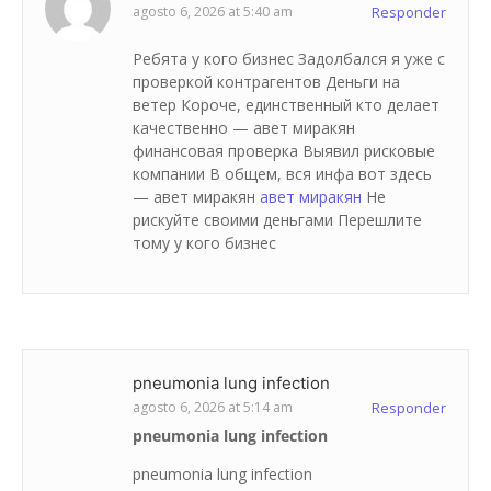
agosto 6, 2026 at 5:40 am
Responder
Ребята у кого бизнес Задолбался я уже с
проверкой контрагентов Деньги на
ветер Короче, единственный кто делает
качественно — авет миракян
финансовая проверка Выявил рисковые
компании В общем, вся инфа вот здесь
— авет миракян
авет миракян
Не
рискуйте своими деньгами Перешлите
тому у кого бизнес
pneumonia lung infection
agosto 6, 2026 at 5:14 am
Responder
pneumonia lung infection
pneumonia lung infection