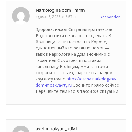
Narkolog na dom_immn
agosto 6, 2026 at 6:57 am
Responder
Здорова, народ Ситуация критическая
Родственники не знают что делать В
больницу тащить страшно Короче,
единственный кто реально помог —
вызов нарколога на дом анонимно с
гарантией Осмотрел и поставил
капельницу В общем, жмите чтобы
сохранить — выезд нарколога на дом
круглосуточно
https://czena.narkolog-na-
dom-moskva-rty.ru
Звоните прямо сейчас
Перешлите тем кто в такой же ситуации
avet mirakyan_odMl