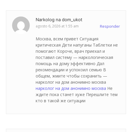
Narkolog na dom_ukot
agosto 6, 2026 at 1:55 am
Responder
Москва, всем привет Ситуация
критическая Дети напуганы Таблетки не
помогают Короче, врач приехал и
поставил систему — наркологическая
помощь на дому эффективно Дал
рекомендации и успокоил семью В
общем, жмите чтобы сохранить —
нарколог на дом анонимно москва
нарколог на дом анонимно москва
Не
ждите пока станет хуже Перешлите тем
кто в такой же ситуации