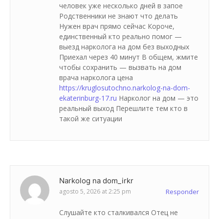
человек уже несколько дней в запое
Родственники не знают что делать
Нужен врач прямо сейчас Короче,
единственный кто реально помог —
выезд нарколога на дом без выходных
Приехал через 40 минут В общем, жмите
чтобы сохранить — вызвать на дом
врача нарколога цена
https://kruglosutochno.narkolog-na-dom-
ekaterinburg-17.ru
Нарколог на дом — это
реальный выход Перешлите тем кто в
такой же ситуации
Narkolog na dom_irkr
agosto 5, 2026 at 2:25 pm
Responder
Слушайте кто сталкивался Отец не