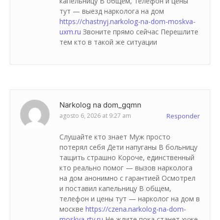
капельницу В общем, телефон и цены
тут — выезд нарколога на дом
https://chastnyj.narkolog-na-dom-moskva-
uxm.ru
Звоните прямо сейчас Перешлите
тем кто в такой же ситуации
Narkolog na dom_gqmn
agosto 6, 2026 at 9:27 am
Responder
Слушайте кто знает Муж просто
потерял себя Дети напуганы В больницу
тащить страшно Короче, единственный
кто реально помог — вызов нарколога
на дом анонимно с гарантией Осмотрел
и поставил капельницу В общем,
телефон и цены тут — нарколог на дом в
москве
https://czena.narkolog-na-dom-
moskva-rty.ru
Не ждите пока станет хуже