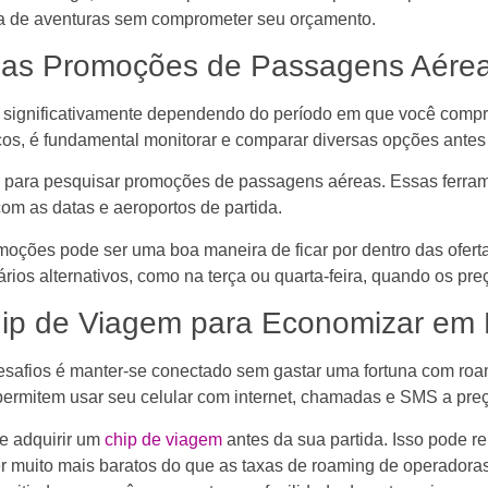
eta de aventuras sem comprometer seu orçamento.
e as Promoções de Passagens Aére
significativamente dependendo do período em que você comprar,
ços, é fundamental monitorar e comparar diversas opções antes
para pesquisar promoções de passagens aéreas. Essas ferrame
 com as datas e aeroportos de partida.
omoções pode ser uma boa maneira de ficar por dentro das ofert
ários alternativos, como na terça ou quarta-feira, quando os pr
 Chip de Viagem para Economizar em
desafios é manter-se conectado sem gastar uma fortuna com roam
ermitem usar seu celular com internet, chamadas e SMS a preç
de adquirir um
chip de viagem
antes da sua partida. Isso pode r
 muito mais baratos do que as taxas de roaming de operadoras 