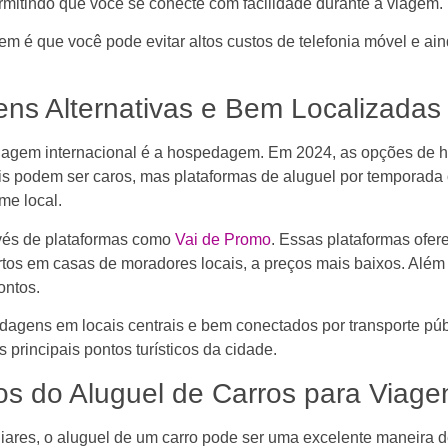
rmitindo que você se conecte com facilidade durante a viagem.
gem é que você pode evitar altos custos de telefonia móvel e ai
ns Alternativas e Bem Localizadas
agem internacional é a hospedagem. Em 2024, as opções de h
nais podem ser caros, mas plataformas de aluguel por tempora
me local.
avés de plataformas como
Vai de Promo
. Essas plataformas of
os em casas de moradores locais, a preços mais baixos. Além 
ontos.
edagens em locais centrais e bem conectados por transporte p
principais pontos turísticos da cidade.
ios do Aluguel de Carros para Viag
iares, o aluguel de um carro pode ser uma excelente maneira 