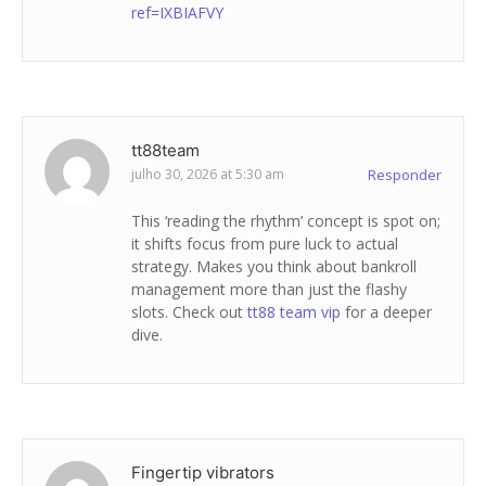
ref=IXBIAFVY
tt88team
julho 30, 2026 at 5:30 am
Responder
This ‘reading the rhythm’ concept is spot on;
it shifts focus from pure luck to actual
strategy. Makes you think about bankroll
management more than just the flashy
slots. Check out
tt88 team vip
for a deeper
dive.
Fingertip vibrators