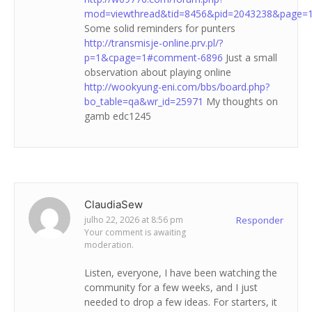
mod=viewthread&tid=8456&pid=2043238&page=
Some solid reminders for punters
http://transmisje-online.prv.pl/?
p=1&cpage=1#comment-6896
Just a small
observation about playing online
http://wookyung-eni.com/bbs/board.php?
bo_table=qa&wr_id=25971
My thoughts on
gamb edc1245
ClaudiaSew
julho 22, 2026 at 8:56 pm
Responder
Your comment is awaiting
moderation.
Listen, everyone, I have been watching the
community for a few weeks, and I just
needed to drop a few ideas. For starters, it