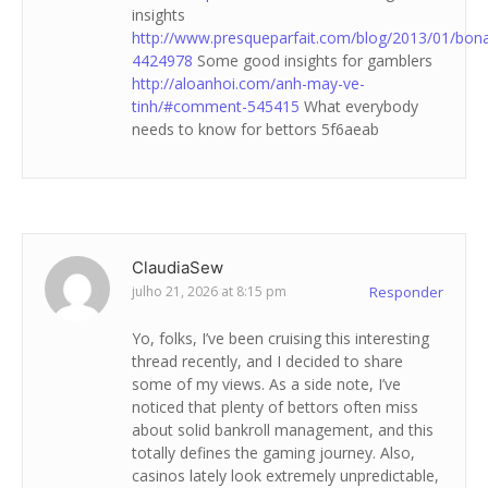
insights
http://www.presqueparfait.com/blog/2013/01/b
4424978
Some good insights for gamblers
http://aloanhoi.com/anh-may-ve-
tinh/#comment-545415
What everybody
needs to know for bettors 5f6aeab
ClaudiaSew
julho 21, 2026 at 8:15 pm
Responder
Yo, folks, I’ve been cruising this interesting
thread recently, and I decided to share
some of my views. As a side note, I’ve
noticed that plenty of bettors often miss
about solid bankroll management, and this
totally defines the gaming journey. Also,
casinos lately look extremely unpredictable,