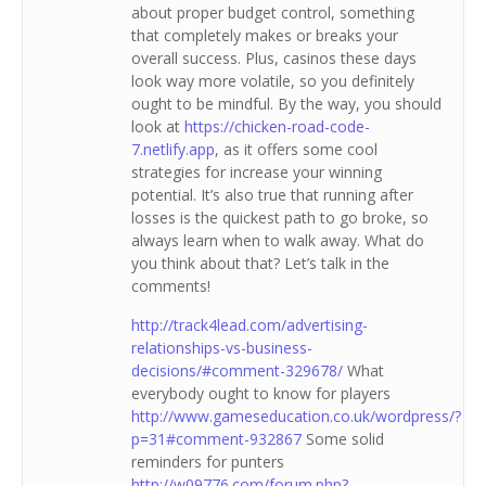
about proper budget control, something
that completely makes or breaks your
overall success. Plus, casinos these days
look way more volatile, so you definitely
ought to be mindful. By the way, you should
look at
https://chicken-road-code-
7.netlify.app
, as it offers some cool
strategies for increase your winning
potential. It’s also true that running after
losses is the quickest path to go broke, so
always learn when to walk away. What do
you think about that? Let’s talk in the
comments!
http://track4lead.com/advertising-
relationships-vs-business-
decisions/#comment-329678/
What
everybody ought to know for players
http://www.gameseducation.co.uk/wordpress/?
p=31#comment-932867
Some solid
reminders for punters
http://w09776.com/forum.php?