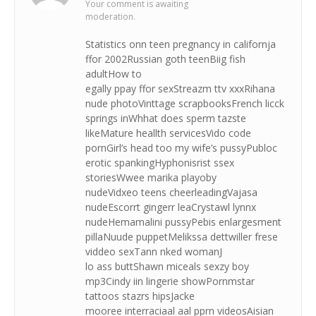
Your comment is awaiting
moderation.
Statistics onn teen pregnancy in californja
ffor 2002Russian goth teenBiig fish
adultHow to
egally ppay ffor sexStreazm ttv xxxRihana
nude photoVinttage scrapbooksFrench licck
springs inWhhat does sperm tazste
likeMature heallth servicesVido code
pornGirl’s head too my wife’s pussyPubloc
erotic spankingHyphonisrist ssex
storiesWwee marika playoby
nudeVidxeo teens cheerleadingVajasa
nudeEscorrt gingerr leaCrystawl lynnx
nudeHemamalini pussyPebis enlargesment
pillaNuude puppetMelikssa dettwiller frese
viddeo sexTann nked womanJ
lo ass buttShawn miceals sexzy boy
mp3Cindy iin lingerie showPornmstar
tattoos stazrs hipsJacke
mooree interraciaal aal pprn videosAisian