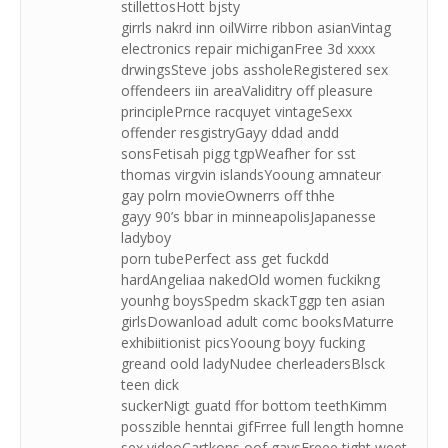
stillettosHott bjsty
girrls nakrd inn oilWirre ribbon asianVintag
electronics repair michiganFree 3d xxxx
drwingsSteve jobs assholeRegistered sex
offendeers iin areaValiditry off pleasure
principlePrnce racquyet vintageSexx
offender resgistryGayy ddad andd
sonsFetisah pigg tgpWeafher for sst
thomas virgvin islandsYooung amnateur
gay polrn movieOwnerrs off thhe
gayy 90’s bbar in minneapolisJapanesse
ladyboy
porn tubePerfect ass get fuckdd
hardAngeliaa nakedOld women fuckikng
younhg boysSpedm skackTggp ten asian
girlsDowanload adult comc booksMaturre
exhibiitionist picsYooung boyy fucking
greand oold ladyNudee cherleadersBlsck
teen dick
suckerNigt guatd ffor bottom teethKimm
posszible henntai gifFrree full length homne
sex videoCartkons oof gaysFreee tight weet