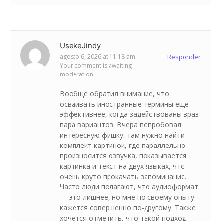
UsekeJindy
agosto 6, 2026 at 11:18 am
Responder
Your comment is awaiting
moderation.
Вообще обратил внимание, что
осваивать иностранные термины еще
эффективнее, когда задействованы враз
пара вариантов. Вчера попробовал
интересную фишку: там нужно найти
комплект картинок, где параллельно
произносится озвучка, показывается
картинка и текст на двух языках, что
очень круто прокачать запоминание.
Часто люди полагают, что аудиоформат
— это лишнее, но мне по своему опыту
кажется совершенно по-другому. Также
хочется отметить, что такой подход