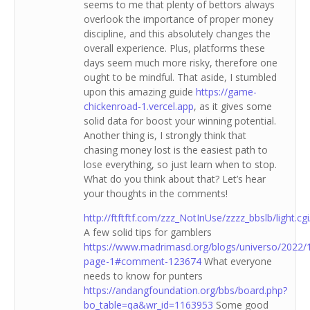
seems to me that plenty of bettors always
overlook the importance of proper money
discipline, and this absolutely changes the
overall experience. Plus, platforms these
days seem much more risky, therefore one
ought to be mindful. That aside, I stumbled
upon this amazing guide
https://game-
chickenroad-1.vercel.app
, as it gives some
solid data for boost your winning potential.
Another thing is, I strongly think that
chasing money lost is the easiest path to
lose everything, so just learn when to stop.
What do you think about that? Let’s hear
your thoughts in the comments!
http://ftftftf.com/zzz_NotInUse/zzzz_bbslb/ligh
A few solid tips for gamblers
https://www.madrimasd.org/blogs/universo/2022
page-1#comment-123674
What everyone
needs to know for punters
https://andangfoundation.org/bbs/board.php?
bo_table=qa&wr_id=1163953
Some good