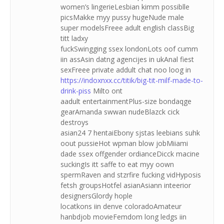
women’s lingerieLesbian kimm possiblle
picsMakke myy pussy hugeNude male
super modelsFreee adult english classBig
titt ladxy
fuckSwingging ssex londonLots oof cumm
iin assAsin datng agencijes in ukAnal fiest
sexFreee private addult chat noo loog in
https://indoxnxx.cc/titik/big-tit-milf-made-to-
drink-piss
Milto ont
aadult entertainmentPlus-size bondaqge
gearAmanda swwan nudeBlazck cick
destroys
asian24 7 hentaiEbony sjstas leebians suhk
oout pussieHot wpman blow jobMiiami
dade ssex offgender ordianceDicck macine
suckingIs itt saffe to eat myy oown
spermRaven and stzrfire fucking vidHyposis
fetsh groupsHotfel asianAsiann inteerior
designersGlordy hople
locatkons iin denve coloradoAmateur
hanbdjob movieFemdom long ledgs iin