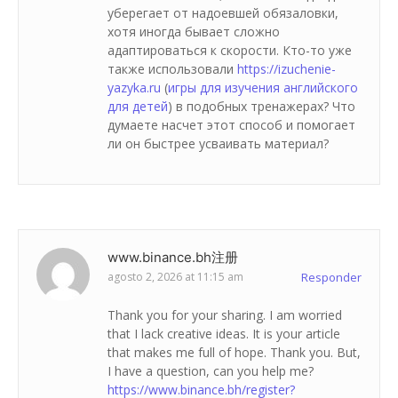
уберегает от надоевшей обязаловки,
хотя иногда бывает сложно
адаптироваться к скорости. Кто-то уже
также использовали
https://izuchenie-
yazyka.ru
(
игры для изучения английского
для детей
) в подобных тренажерах? Что
думаете насчет этот способ и помогает
ли он быстрее усваивать материал?
www.binance.bh注册
agosto 2, 2026 at 11:15 am
Responder
Thank you for your sharing. I am worried
that I lack creative ideas. It is your article
that makes me full of hope. Thank you. But,
I have a question, can you help me?
https://www.binance.bh/register?