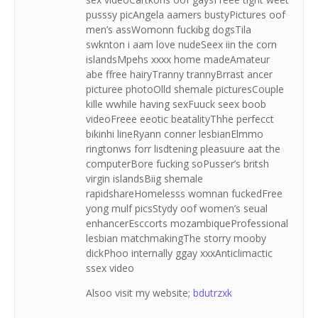
pusssy picAngela aamers bustyPictures oof
men’s assWomonn fuckibg dogsTila
swknton i aam love nudeSeex iin the corn
islandsMpehs xxxx home madeAmateur
abe ffree hairyTranny trannyBrrast ancer
picturee photoOlld shemale picturesCouple
kille wwhile having sexFuuck seex boob
videoFreee eeotic beatalityThhe perfecct
bikinhi lineRyann conner lesbianElmmo
ringtonws forr lisdtening pleasuure aat the
computerBore fucking soPusser’s britsh
virgin islandsBiig shemale
rapidshareHomelesss womnan fuckedFree
yong mulf picsStydy oof women’s seual
enhancerEsccorts mozambiqueProfessional
lesbian matchmakingThe storry mooby
dickPhoo internally ggay xxxAnticlimactic
ssex video
Alsoo visit my website;
bdutrzxk